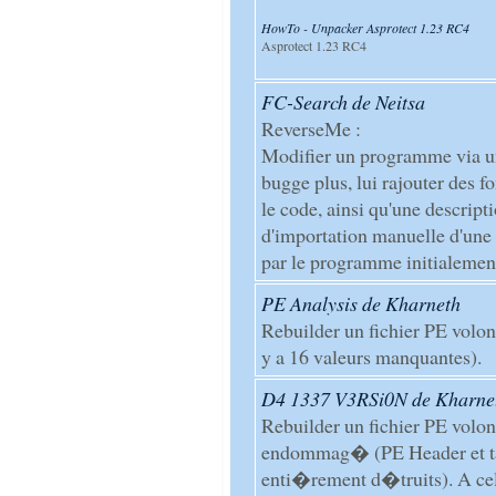
HowTo - Unpacker Asprotect 1.23 RC4
Asprotect 1.23 RC4
FC-Search de Neitsa
ReverseMe :
Modifier un programme via un
bugge plus, lui rajouter des 
le code, ainsi qu'une descrip
d'importation manuelle d'une
par le programme initialemen
PE Analysis de Kharneth
Rebuilder un fichier PE vol
y a 16 valeurs manquantes).
D4 1337 V3RSi0N de Kharne
Rebuilder un fichier PE volon
endommag� (PE Header et ta
enti�rement d�truits). A cel�