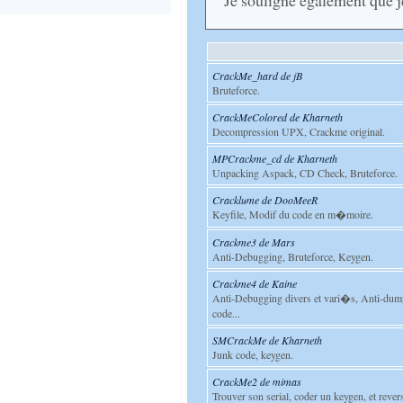
Je souligne également que je
CrackMe_hard de jB
Bruteforce.
CrackMeColored de Kharneth
Decompression UPX, Crackme original.
MPCrackme_cd de Kharneth
Unpacking Aspack, CD Check, Bruteforce.
Cracklume de DooMeeR
Keyfile, Modif du code en m�moire.
Crackme3 de Mars
Anti-Debugging, Bruteforce, Keygen.
Crackme4 de Kaine
Anti-Debugging divers et vari�s, Anti-dump
code...
SMCrackMe de Kharneth
Junk code, keygen.
CrackMe2 de mimas
Trouver son serial, coder un keygen, et rever