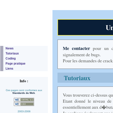
Un
Me contacter
pour un de
News
signalement de bugs.
Tutoriaux
Coding
Pour les demandes de cracks
Page pratique
Liens
Tutoriaux
Info :
Ces pages sont conformes aux
Standards du Web
.
Vous trouverez ci-dessus q
Etant donné le niveau de d
essentiellement aux d�buta
2003-2006