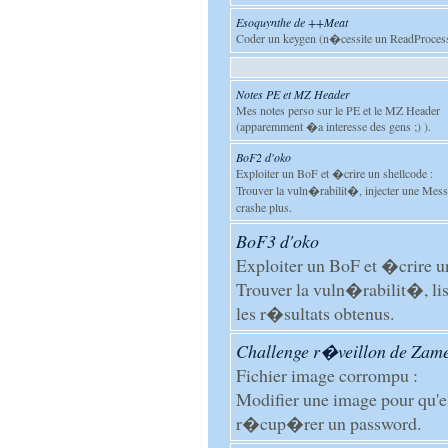
Esoquynthe de ++Meat
Coder un keygen (n�cessite un ReadProce
Notes PE et MZ Header
Mes notes perso sur le PE et le MZ Header
(apparemment �a interesse des gens ;) ).
BoF2 d'oko
Exploiter un BoF et �crire un shellcode :
Trouver la vuln�rabilit�, injecter une Me
crashe plus.
BoF3 d'oko
Exploiter un BoF et �crire un
Trouver la vuln�rabilit�, list
les r�sultats obtenus.
Challenge r�veillon de Zam
Fichier image corrompu :
Modifier une image pour qu'ell
r�cup�rer un password.