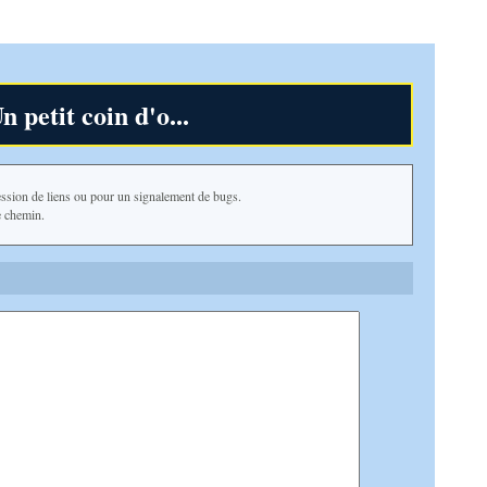
n petit coin d'o...
sion de liens ou pour un signalement de bugs.
e chemin.