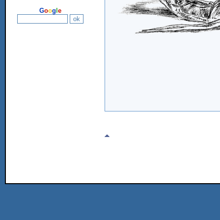
G
o
o
g
l
e