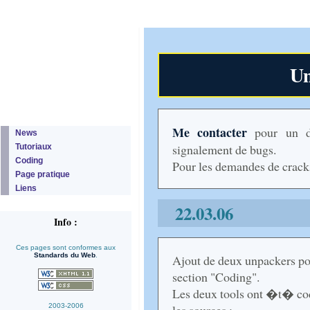
Un
Me contacter
pour un de
News
signalement de bugs.
Tutoriaux
Coding
Pour les demandes de cracks
Page pratique
Liens
22.03.06
Info :
Ces pages sont conformes aux
Standards du Web
.
Ajout de deux unpackers pou
section "Coding".
Les deux tools ont �t� co
2003-2006