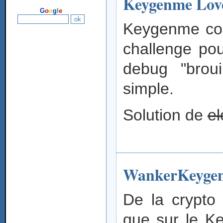
Keygenme Lov
G
o
o
g
l
e
Keygenme cod
challenge pou
debug "brou
simple.
Solution de
e
WankerKeygen
De la crypto
que sur le K