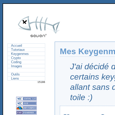
Accueil
Mes Keygenm
Tutoriaux
Keygenmes
Crypto
Coding
J'ai décidé 
Images
certains ke
Outils
Liens
15186
allant sans 
toile :)