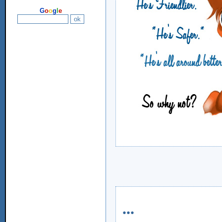
G
o
o
g
l
e
...