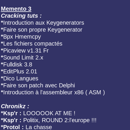
Memento 3
Cracking tuts :
*
Introduction aux Keygenerators
*
Faire son propre Keygenerator
*
Bpx Hmemcpy
*
Les fichiers compactés
*
Picaview v1.31 Fr
*
Sound Limit 2.x
*
Fulldisk 3.8
*
EditPlus 2.01
*
Dico Langues
*
Faire son patch avec Delphi
*
Introduction à l'assembleur x86 ( ASM )
Chronikz :
*Ksp'r :
LOOOOOK AT ME !
*Ksp'r :
Politix, ROUND 2:l'europe !!!
*Protol :
La chasse