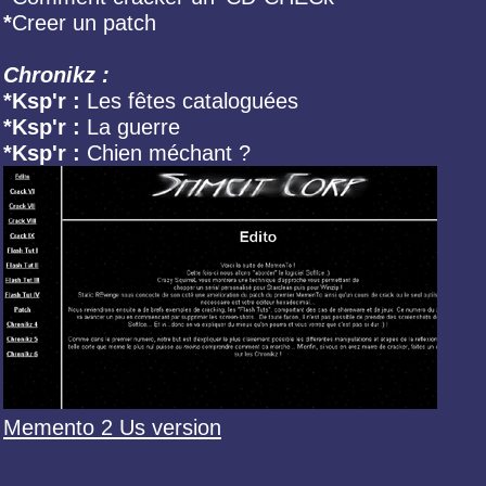
*
Creer un patch
Chronikz :
*Ksp'r :
Les fêtes cataloguées
*Ksp'r :
La guerre
*Ksp'r :
Chien méchant ?
Memento 2 Us version