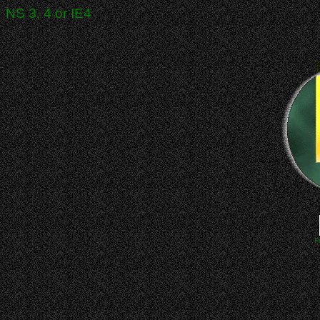
NS 3, 4 or IE4
F