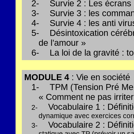
2-
Survie 2 : Les écran
3-
Survie 3 : les comman
4-
Survie 4 : les anti vir
5-
Désintoxication cérébr
de l’amour »
6-
La loi de la gravité : t
MODULE 4
: Vie en société
1-
TPM (Tension Pré Menst
« Comment ne pas irriter
Vocabulaire 1 : Défini
2-
dynamique avec exercices corri
Vocabulaire 2 : Défini
3-
statique avec TP (prévoir un 