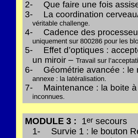
2-
Que faire une fois assi
3-
La coordination cerveau
véritable challenge.
4-
Cadence des processeurs
uniquement sur 800286 pour les bl
5-
Effet d’optiques : accep
un miroir –
Travail sur l’acceptat
6-
Géométrie avancée : le
annexe : la latéralisation.
7-
Maintenance : la boite à
inconnues.
er
MODULE 3 :
1
secours
1-
Survie 1 : le bouton R