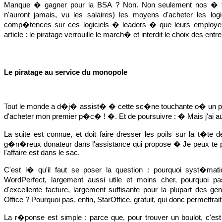
Manque � gagner pour la BSA ? Non. Non seulement nos � fu
n'auront jamais, vu les salaires) les moyens d'acheter les logi
comp�tences sur ces logiciels � leaders � que leurs employeurs
article : le piratage verrouille le march� et interdit le choix des entr
Le piratage au service du monopole
Tout le monde a d�j� assist� � cette sc�ne touchante o� un pr
d'acheter mon premier p�c� ! �. Et de poursuivre : � Mais j'ai auc
La suite est connue, et doit faire dresser les poils sur la t�te 
g�n�reux donateur dans l'assistance qui propose � Je peux te p
l'affaire est dans le sac.
C'est l� qu'il faut se poser la question : pourquoi syst�ma
WordPerfect, largement aussi utile et moins cher, pourquoi 
d'excellente facture, largement suffisante pour la plupart des g
Office ? Pourquoi pas, enfin, StarOffice, gratuit, qui donc permettrai
La r�ponse est simple : parce que, pour trouver un boulot, c'est