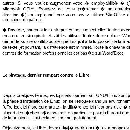
autres. Si vous voulez augmenter votre � employabilit� � (j
Microsoft Office. Essayez de vous pr�senter � un entreti
direction �) en expliquant que vous savez utiliser StarOffice 
circulaires du patron...
� l'inverse, pourquoi les entreprises fonctionnent-elles toutes av
en a une version pirate et sait les utiliser. Tentez de remplacer 
genre de subtile conflit sociale que lorsqu'il a fallu passer de la
de texte (et pourtant, la diff�rence est minime). Toute la cha�ne d
centres de formation professionnelle) est bas�e sur Word/Excel.
Le piratage, dernier rempart contre le Libre
Depuis quelques temps, les logiciels tournant sur GNU/Linux sont
la phase d'installation de Linux, on se retrouve dans un environne
l'offre logiciel (libre ou gratuite - la diff�rence ici n'est pas util
plupart des t�ches n�cessaires, en particulier pour la bureautique.
de la musique... tout cela en Libre ou gratuitement.
Objectivement, le Libre devrait d�j� avoir lamin� les monopoles de