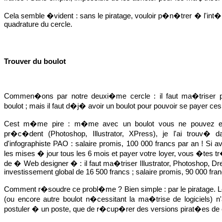
Cela semble �vident : sans le piratage, vouloir p�n�trer � l'int�
quadrature du cercle.
Trouver du boulot
Commen�ons par notre deuxi�me cercle : il faut ma�triser par
boulot ; mais il faut d�j� avoir un boulot pour pouvoir se payer ces 
Cest m�me pire : m�me avec un boulot vous ne pouvez esp�
pr�c�dent (Photoshop, Illustrator, XPress), je l'ai trouv� 
d'infographiste PAO : salaire promis, 100 000 francs par an ! Si 
les mises � jour tous les 6 mois et payer votre loyer, vous �tes tr
de � Web designer � : il faut ma�triser Illustrator, Photoshop, Dr
investissement global de 16 500 francs ; salaire promis, 90 000 fran
Comment r�soudre ce probl�me ? Bien simple : par le piratage. L
(ou encore autre boulot n�cessitant la ma�trise de logiciels) n'
postuler � un poste, que de r�cup�rer des versions pirat�es de c