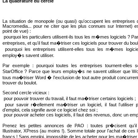
La quadrature du cercle
La situation de monopole (ou quasi) qu'occupent les entreprises
Macromedia... pour ne citer que les plus connues sur Internet) es
point de vue) :
pourquoi les particuliers utilisent-ils tous les m�mes logiciels ? Par
entreprises, et qu'il faut ma�triser ces logiciels pour trouver du boul
pourquoi les entreprises utilisent-elles tous les m�mes logic
employ�s savent utiliser.
Par exemple : pourquoi toutes les entreprises tournent-elle
StarOffice ? Parce que leurs employ�s ne savent utiliser que Wor
tous ma�triser Word � l'exclusion de tout autre produit concurrent 
trouver du boulot.
Second cercle vicieux :
pour pouvoir trouver du travail, il faut ma�triser certains logiciels ;
pour savoir r�ellement ma�triser un logiciel, il faut l'utiliser
d'emploi, cela signifie avoir ce logiciel chez soi ;
pour pouvoir acheter ces logiciels, il faut des revenus, donc un emp
Prenez les petites annonces de PAO : toutes pr�cisent qu'il
Illustrator, XPress (au moins !). Somme totale pour l'achat de ces 
francs ! Sans emploi, impossible de les acheter pour les ma�triser 