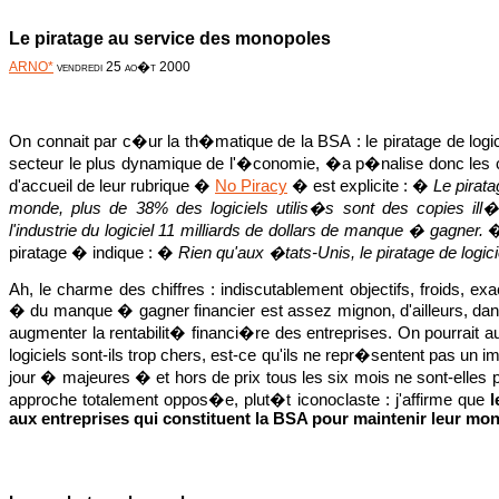
Le piratage au service des monopoles
ARNO*
vendredi 25 ao�t 2000
On connait par c�ur la th�matique de la BSA : le piratage de logic
secteur le plus dynamique de l'�conomie, �a p�nalise donc les c
d'accueil de leur rubrique �
No Piracy
� est explicite : �
Le pirata
monde, plus de 38% des logiciels utilis�s sont des copies il
l'industrie du logiciel 11 milliards de dollars de manque � gagner.
� 
piratage � indique : �
Rien qu'aux �tats-Unis, le piratage de log
Ah, le charme des chiffres : indiscutablement objectifs, froids, ex
� du manque � gagner financier est assez mignon, d'ailleurs, 
augmenter la rentabilit� financi�re des entreprises. On pourrait a
logiciels sont-ils trop chers, est-ce qu'ils ne repr�sentent pas un
jour � majeures � et hors de prix tous les six mois ne sont-elles p
approche totalement oppos�e, plut�t iconoclaste : j'affirme que
l
aux entreprises qui constituent la BSA pour maintenir leur mo