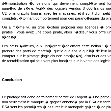
d�monstration �, versions qui deviennent compl�tement fonc
num�ro de s�rie. Voil� des logiciels vendus 3 000 francs que
CDroms gratuits fournis avec les magaines, et il suffit d'un petit
complets. �tonnant comportement pour ces parano�aques du pira
On a m�me vu un gros �diteur proposer des licences � pri
pirates : vous avez une copie pirate, alors l'�diteur vous offre 
l�galit�...
Les petits �diteurs, eux, int�grent �galement cette notion : � 
prendre des parts de march�, quelle que soit la qualit� de leur l
compter sur le piratage (logiciels non prot�g�s), distribuer des 
de rentabilisation qui ne soient plus bas�es sur la vente des logicie
Conclusion
Le piratage fait donc certainement perdre de l'argent � une partie 
non seulement le manque � gagner annonc� par la BSA est farfelu,
BSA sont les premi�res � assurer leur monopole gr�ce � ce pir