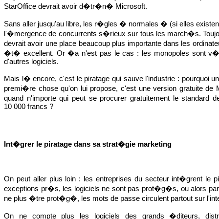
StarOffice devrait avoir d�tr�n� Microsoft.
Sans aller jusqu'au libre, les r�gles � normales � (si elles existe
l'�mergence de concurrents s�rieux sur tous les march�s. Toujou
devrait avoir une place beaucoup plus importante dans les ordinateu
�t� excellent. Or �a n'est pas le cas : les monopoles sont v�rou
d'autres logiciels.
Mais l� encore, c'est le piratage qui sauve l'industrie : pourquoi un 
premi�re chose qu'on lui propose, c'est une version gratuite de Mi
quand n'importe qui peut se procurer gratuitement le standard de
10 000 francs ?
Int�grer le piratage dans sa strat�gie marketing
On peut aller plus loin : les entreprises du secteur int�grent le 
exceptions pr�s, les logiciels ne sont pas prot�g�s, ou alors pa
ne plus �tre prot�g�, les mots de passe circulent partout sur l'inte
On ne compte plus les logiciels des grands �diteurs, di