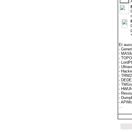
Et auss
- Gener
- MASM
- TOPO 
- LordP
- Ultras
- Hacke
- TRW20
- DEDE 
- TMGri
- HWUN
- Resou
- Dump
- APIMo
...