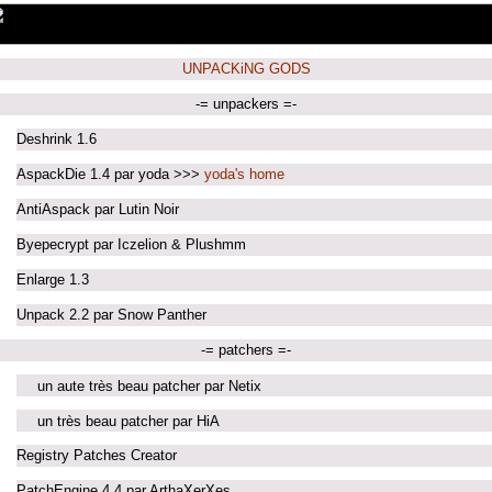
UNPACKiNG GODS
-= unpackers =-
Deshrink 1.6
AspackDie 1.4 par yoda >>>
yoda's home
AntiAspack par Lutin Noir
Byepecrypt par Iczelion & Plushmm
Enlarge 1.3
Unpack 2.2 par Snow Panther
-= patchers =-
un aute très beau patcher par Netix
un très beau patcher par HiA
Registry Patches Creator
PatchEngine 4.4 par ArthaXerXes