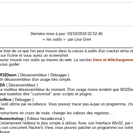
Dernière mise à jour: 03/10/2018 02:52:46
-= les outils =- par Lise Grim
e liste de ce que l'on peut trouver dans la caisse à outils d'un cracker et/ou r
 sur l'icône et vous aurez un screenshot.
uvez trouver ces outils au travers du web. La section
liens et téléchargeme
 vous guider.
W32Dasm
( Désassembleur / Debugger )
Un désassembleur d'un usage très simple.
IDA
( Désassembleur )
Le meilleur désassembleur du moment. D'un usage moins évident que W32Das
peut toutefois être "customisé" avec scripts et plugins.
Softice
( Debugger )
L'outil ultime par excellence. Vous pouvez tracer pas-à-pas un programme, ch
des
instructions en cours de route, changer les valeurs des registres....
Hexworkshop
( Editeur hexadécimal )
Certainement l'éditeur le plus simple à utiliser. Avec son Interface Win32, par 
à son concurrent Hacker's View, vous pouvez patcher un programme sur votre
disque.