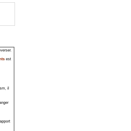
everser.
nts
est
m, il
anger
rapport