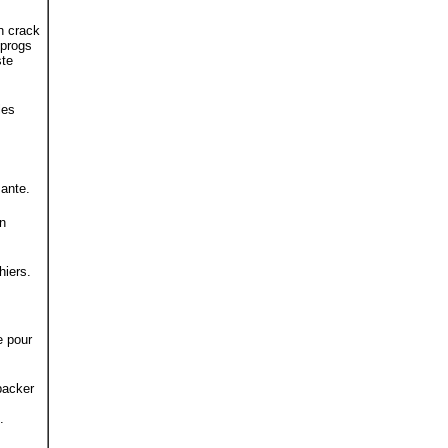
n crack
 progs
ste
les
sante.
un
hiers.
e pour
packer
.