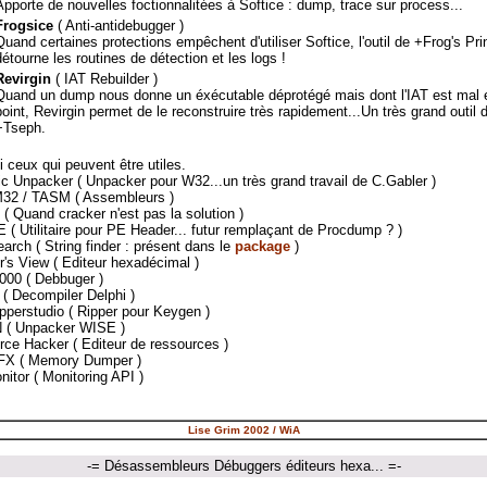
Apporte de nouvelles foctionnalitées à Softice : dump, trace sur process...
Frogsice
( Anti-antidebugger )
Quand certaines protections empêchent d'utiliser Softice, l'outil de +Frog's Pri
détourne les routines de détection et les logs !
Revirgin
( IAT Rebuilder )
Quand un dump nous donne un éxécutable déprotégé mais dont l'IAT est mal 
point, Revirgin permet de le reconstruire très rapidement...Un très grand outil 
+Tseph.
i ceux qui peuvent être utiles.
ic Unpacker ( Unpacker pour W32...un très grand travail de C.Gabler )
32 / TASM ( Assembleurs )
( Quand cracker n'est pas la solution )
E ( Utilitaire pour PE Header... futur remplaçant de Procdump ? )
earch ( String finder : présent dans le
package
)
r's View ( Editeur hexadécimal )
00 ( Debbuger )
( Decompiler Delphi )
pperstudio ( Ripper pour Keygen )
 ( Unpacker WISE )
rce Hacker ( Editeur de ressources )
FX ( Memory Dumper )
nitor ( Monitoring API )
Lise Grim 2002 / WiA
-= Désassembleurs Débuggers éditeurs hexa
... =-