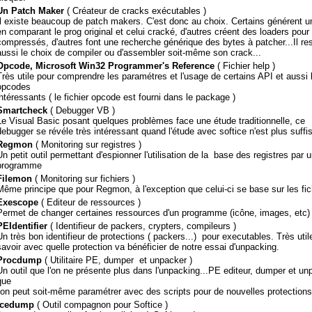
Un Patch Maker
( Créateur de cracks exécutables )
Il existe beaucoup de patch makers. C'est donc au choix. Certains générent u
en comparant le prog original et celui cracké, d'autres créent des loaders pour
compressés, d'autres font une recherche générique des bytes à patcher...Il re
aussi le choix de compiler ou d'assembler soit-même son crack...
Opcode, Microsoft Win32 Programmer's Reference
( Fichier help )
Très utile pour comprendre les paramétres et l'usage de certains API et aussi 
opcodes
intéressants ( le fichier opcode est fourni dans le package )
Smartcheck
( Debugger VB )
Le Visual Basic posant quelques problèmes face une étude traditionnelle, ce
debugger se révéle très intéressant quand l'étude avec softice n'est plus suffi
Regmon
( Monitoring sur registres )
Un petit outil permettant d'espionner l'utilisation de la base des registres par 
programme
Filemon
( Monitoring sur fichiers )
Même principe que pour Regmon, à l'exception que celui-ci se base sur les fic
Exescope
( Editeur de ressources )
Permet de changer certaines ressources d'un programme (icône, images, etc)
PEIdentifier
( Identifieur de packers, crypters, compileurs )
Un très bon identifieur de protections ( packers...) pour executables. Très util
savoir avec quelle protection va bénéficier de notre essai d'unpacking.
Procdump
( Utilitaire PE, dumper et unpacker )
Un outil que l'on ne présente plus dans l'unpacking...PE editeur, dumper et un
que
l'on peut soit-même paramétrer avec des scripts pour de nouvelles protections
Icedump
( Outil compagnon pour Softice )