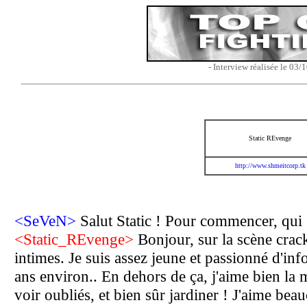
- Interview réalisée le 03
Static REvenge
http://www.shmeitcorp.tk
<SeVeN>
Salut Static ! Pour commencer, qui e
<Static_REvenge>
Bonjour, sur la scène crack
intimes. Je suis assez jeune et passionné d'i
ans environ.. En dehors de ça, j'aime bien la
voir oubliés, et bien sûr jardiner ! J'aime beau