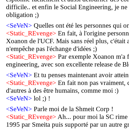
difficile.. et enfin le Social Engineering, je n
obligation ;)
<SeVeN>
Quelles ont été les personnes qui ont
<Static_REvenge>
En fait, à l'origine person
Xoanon de l'UCF. Mais sans réel plus, c'était 
n'empêche pas l'échange d'idées ;)
<Static_REvenge>
Par exemple Xoanon m'a fai
engineering, avec son excellente release de B
<SeVeN>
Et tu penses maintenant avoir attein
<Static_REvenge>
En fait non pas vraiment, c
d'autres à des être humains, comme moi :)
<SeVeN>
lol ;) !
<SeVeN>
Parle moi de la Shmeit Corp !
<Static_REvenge>
Ah... pour moi la SC rime a
1995 par Smeita puis supporté par un autre g