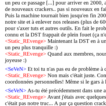
un peu ce passage [...] pour arriver en 2000,
de nouveaux crackers.. pas si nouveaux en fait
Puis la machine tournait bien jusqu'en fin 200
notre site et à enlever nos releases (plus de 6
pour s'axer tuts et autres outils. En fait le p
connu et la DST frappait de plein fouet (ça n'e
<Static_REvenge>
Maintenant la DST en à un 
un peu plus tranquille :)
<Static_REvenge>
Quand aux membres, nous 
joyeuse :)
<SeVeN>
Et toi tu n'as pas eu de problème à
<Static_REvenge>
Non mais c'était juste. Co
coordonnées personnelles! Même si le gars à 
<SeVeN>
As-tu été précédemment dans une a
<Static_REvenge>
Avant j'étais avec quelque
c'était pas notre truc... A par ça question cra