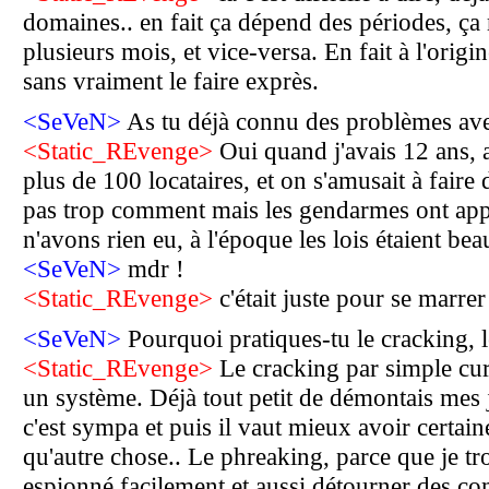
domaines.. en fait ça dépend des périodes, ça 
plusieurs mois, et vice-versa. En fait à l'orig
sans vraiment le faire exprès.
<SeVeN>
As tu déjà connu des problèmes avec 
<Static_REvenge>
Oui quand j'avais 12 ans, 
plus de 100 locataires, et on s'amusait à fair
pas trop comment mais les gendarmes ont appr
n'avons rien eu, à l'époque les lois étaient b
<SeVeN>
mdr !
<Static_REvenge>
c'était juste pour se marrer 
<SeVeN>
Pourquoi pratiques-tu le cracking, l
<Static_REvenge>
Le cracking par simple curi
un système. Déjà tout petit de démontais mes jo
c'est sympa et puis il vaut mieux avoir certai
qu'autre chose.. Le phreaking, parce que je tr
espionné facilement et aussi détourner des c