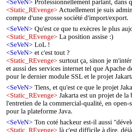
<SeVeN>
Professionnellement parlant, dans qu
<Static_REvenge>
Actuellement je suis admin
compte d'une grosse société d'import/export.
<SeVeN>
Qu'est ce que tu exècres le plus au
<Static_REvenge>
La position assise :)
<SeVeN>
LoL !
<SeVeN>
et c'est tout ?
<Static_REvenge>
surtout ça, sinon je m'inté
et aussi des services internet tel que Apache
pour le dernier module SSL et le projet Jakart
<SeVeN>
Tiens, et qu'est ce que le projet Jaka
<Static_REvenge>
Jakarta est un projet de la 
l'entretien de la commercial-qualité, en open-s
pour la plateforme Java.
<SeVeN>
Ton coté hackeur est-il aussi "déve
<Static_REvenge>
là c'est difficile à dire, d