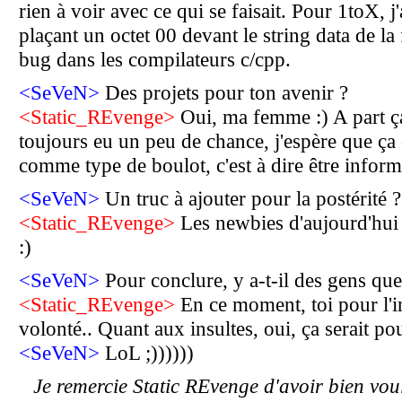
rien à voir avec ce qui se faisait. Pour 1toX, j
plaçant un octet 00 devant le string data de la
bug dans les compilateurs c/cpp.
<SeVeN>
Des projets pour ton avenir ?
<Static_REvenge>
Oui, ma femme :) A part ça
toujours eu un peu de chance, j'espère que ça 
comme type de boulot, c'est à dire être inform
<SeVeN>
Un truc à ajouter pour la postérité ?
<Static_REvenge>
Les newbies d'aujourd'hui s
:)
<SeVeN>
Pour conclure, y a-t-il des gens que
<Static_REvenge>
En ce moment, toi pour l'i
volonté.. Quant aux insultes, oui, ça serait p
<SeVeN>
LoL ;))))))
Je remercie Static REvenge d'avoir bien voul