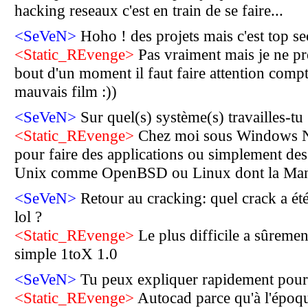
hacking reseaux c'est en train de se faire...
<SeVeN>
Hoho ! des projets mais c'est top sec
<Static_REvenge>
Pas vraiment mais je ne préf
bout d'un moment il faut faire attention compt
mauvais film :))
<SeVeN>
Sur quel(s) système(s) travailles-tu 
<Static_REvenge>
Chez moi sous Windows NT 
pour faire des applications ou simplement des 
Unix comme OpenBSD ou Linux dont la Mandr
<SeVeN>
Retour au cracking: quel crack a été à
lol ?
<Static_REvenge>
Le plus difficile a sûremen
simple 1toX 1.0
<SeVeN>
Tu peux expliquer rapidement pour
<Static_REvenge>
Autocad parce qu'à l'époque