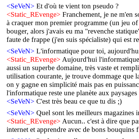
<SeVeN>
Et d'où te vient ton pseudo ?
<Static_REvenge>
Franchement, je ne m'en sou
à craquer mon premier programme (un jeu of 
bouger, alors j'avais eu ma "revenche statique
faute de frappe (j'en suis spécialiste) qui est re
<SeVeN>
L'informatique pour toi, aujourd'hui
<Static_REvenge>
Aujourd'hui l'informatique 
aussi un superbe domaine, très vaste et rempl
utilisation courante, je trouve dommage que l
on y gagne en simplicité mais pas en puissanc
l'informatique reste une planète aux paysages i
<SeVeN>
C'est très beau ce que tu dis ;)
<SeVeN>
Quel sont les meilleurs magazines i
<Static_REvenge>
Aucun.. c'est à dire que pa
internet et apprendre avec de bons bouquins fai