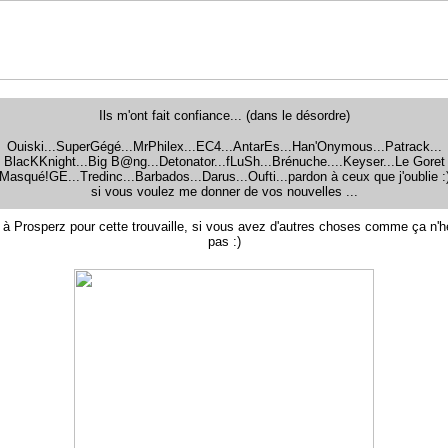
Ils m'ont fait confiance... (dans le désordre)
Ouiski...SuperGégé...MrPhilex...EC4...AntarEs...Han'Onymous...Patrack...
BlacKKnight...Big B@ng...Detonator...fLuSh...Brénuche....Keyser...Le Goret
Masqué!GE...Tredinc...Barbados...Darus...Oufti...pardon à ceux que j'oublie :
si vous voulez me donner de vos nouvelles ...
 à Prosperz pour cette trouvaille, si vous avez d'autres choses comme ça n'h
pas :)