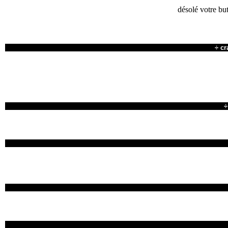
désolé votre but
÷
cr