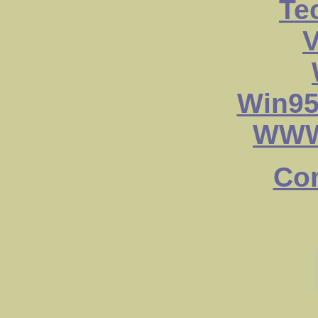
Te
V
Win95
WWW
Con