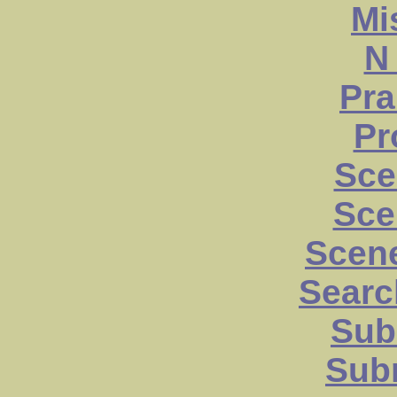
Mi
N 
Pra
Pr
Sce
Sce
Scen
Searc
Sub
Sub