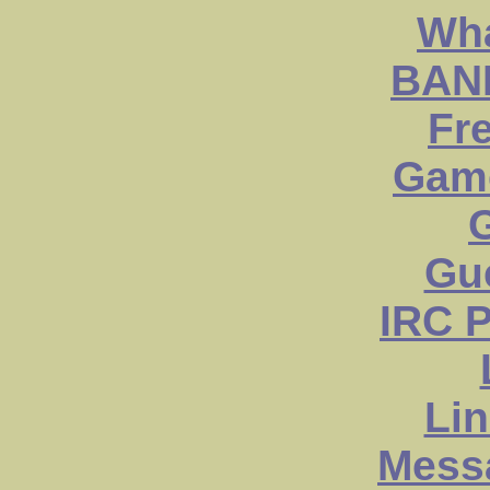
Wha
BAN
Fr
Game
Gu
IRC 
Lin
Mess