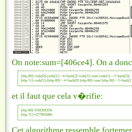
On note:
sum=[406ce4]
. On a donc
[ebp-80]=code[0]-(code[1]<<4+hash[2]^code[1]+sum^code[1]>>5+hash[3])

[ebp-7c]=code[1]-([ebp-80]<<4+hash[0]^[ebp-80]+sum^[ebp-80]>>5+hash[1
et il faut que cela v�rifie:
[ebp-80]=656D6E65h

[ebp-7C]=6779656Bh
Cet algorithme ressemble forteme