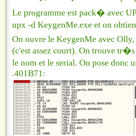
Le programme est pack� avec UPX
upx -d KeygenMe.exe
et on obtien
On ouvre le KeygenMe avec Olly, et
(c'est assez court). On trouve tr�
le nom et le serial. On pose donc 
.401B71: