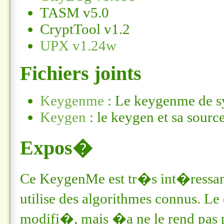
TASM v5.0
CryptTool v1.2
UPX v1.24w
Fichiers joints
Keygenme
: Le keygenme de s
Keygen
: le keygen et sa sour
Expos�
Ce KeygenMe est tr�s int�ressant
utilise des algorithmes connus.
modifi�, mais �a ne le rend pas pl