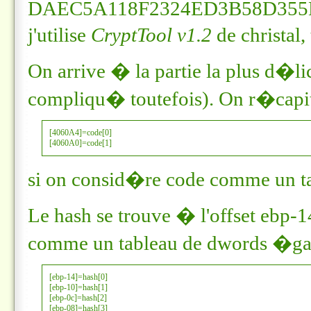
DAEC5A118F2324ED3B58D355
j'utilise
CryptTool v1.2
de christal,
On arrive � la partie la plus d�l
compliqu� toutefois). On r�capitu
[4060A4]=code[0]

[4060A0]=code[1]
si on consid�re
code
comme un ta
Le hash se trouve � l'offset
ebp-1
comme un tableau de dwords �ga
[ebp-14]=hash[0]

[ebp-10]=hash[1]

[ebp-0c]=hash[2]

[ebp-08]=hash[3]