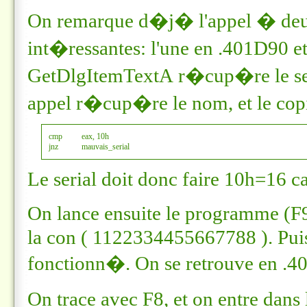
On remarque d�j� l'appel � deux
int�ressantes: l'une en
.401D90
et
GetDlgItemTextA
r�cup�re le ser
appel r�cup�re le nom, et le cop
cmp		eax, 10h

jnz		mauvais_serial
Le serial doit donc faire 10h=16 ca
On lance ensuite le programme (F9)
la con ( 1122334455667788 ). Puis
fonctionn�. On se retrouve en
.4
On trace avec F8, et on entre dans 