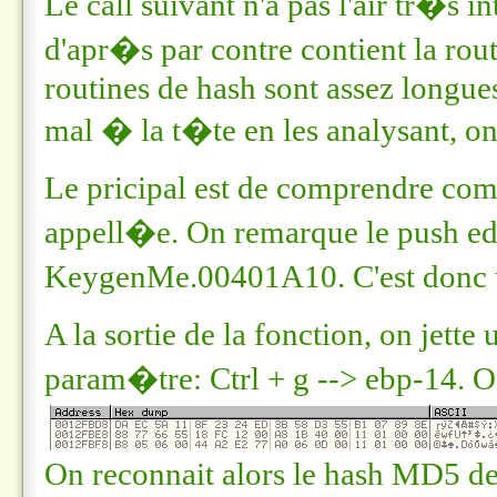
Le call suivant n'a pas l'air tr�s 
d'apr�s par contre contient la r
routines de hash sont assez longues
mal � la t�te en les analysant, on
Le pricipal est de comprendre co
appell�e. On remarque le push ed
KeygenMe.00401A10
. C'est don
A la sortie de la fonction, on jett
param�tre:
Ctrl + g --> ebp-14
. O
On reconnait alors le hash MD5 de 