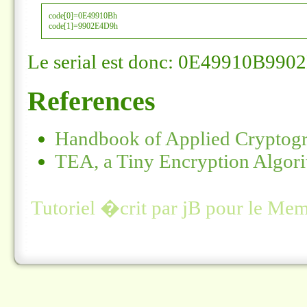
code[0]=0E49910Bh

code[1]=9902E4D9h
Le serial est donc:
0E49910B990
References
Handbook of Applied Cryptog
TEA, a Tiny Encryption Algor
Tutoriel �crit par jB pour le Mem