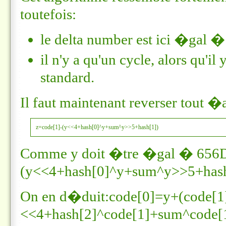
toutefois:
le delta number est ici �gal 
il n'y a qu'un cycle, alors qu'
standard.
Il faut maintenant reverser tout �
z=code[1]-(y<<4+hash[0]^y+sum^y>>5+hash[1])
Comme
y
doit �tre �gal �
656
(y<<4+hash[0]^y+sum^y>>5+hash
On en d�duit:
code[0]=y+(code[1
<<4+hash[2]^code[1]+sum^code[